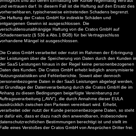
ermöglicht und auf deren Einhaltung der Kunde regelmäßig vertraut
und vertrauen darf. In diesem Fall ist die Haftung auf den Ersatz des
vorhersehbaren, typischerweise eintretenden Schadens begrenzt.
Die Haftung der Cratos GmbH für indirekte Schäden und
entgangenen Gewinn ist ausgeschlossen. Die
verschuldensunabhängige Haftung von die Cratos GmbH auf
Schadensersatz (§ 536 a Abs.1 BGB) für bei Vertragsschluss
vorhandene Mängel ist ausgeschlossen.
Die Cratos GmbH verarbeitet oder nutzt im Rahmen der Erbringung
der Leistungen über die Speicherung von Daten durch den Kunden i
der SaaS Leistungen hinaus in der Regel keine personenbezogenen
Daten des Kunden. Die Cratos GmbH erhebt lediglich anonymisierte
Nutzungsstatistiken und Fehlerberichte. Soweit aber dennoch
personenbezogene Daten in der SaaS Leistungen abgelegt werden,
ist Grundlage der Datenverarbeitung durch die Cratos GmbH die im
Anhang zu diesen Bedingungen beigefügte Vereinbarung zur
Auftragsverarbeitung („AVV“), die durch Annahme dieser EULA
ausdrücklich zwischen den Parteien vereinbart wird. Erhebt,
verarbeitet oder nutzt der Kunde personenbezogene Daten, so steht
er dafür ein, dass er dazu nach den anwendbaren, insbesondere
datenschutzrechtlichen Bestimmungen berechtigt ist und stellt im
Falle eines Verstoßes der Cratos GmbH von Ansprüchen Dritter frei.