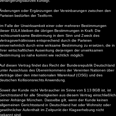
Verlängerungslaufzeit kündigt.
Änderungen oder Ergänzungen der Vereinbarungen zwischen den
Parteien bedürfen der Textform.
Im Falle der Unwirksamkeit einer oder mehrerer Bestimmungen
dieser EULA bleiben die übrigen Bestimmungen in Kraft. Die
rechtsunwirksame Bestimmung in dem Sinn und Zweck des
Vertragsverhältnisses entsprechend durch die Parteien
einvernehmlich durch eine wirksame Bestimmung zu ersetzen, die in
ihrer wirtschaftlichen Auswirkung derjenigen der unwirksamen
Bestimmung so nahe kommt wie rechtlich möglich
Auf diesen Vertrag findet das Recht der Bundesrepublik Deutschland
unter Ausschluss des Übereinkommens der Vereinten Nationen über
Verträge über den internationalen Warenkauf (CISG) und des
deutschen Kollisionsrechts Anwendung.
Soweit der Kunde nicht Verbraucher im Sinne von § 13 BGB ist, ist
Gerichtsstand für alle Streitigkeiten aus diesem Vertrag einschließlich
seiner Anhänge München. Dasselbe gilt, wenn der Kunde keinen
allgemeinen Gerichtsstand in Deutschland hat oder Wohnsitz oder
gewöhnlicher Aufenthalt im Zeitpunkt der Klageerhebung nicht
bekannt sind.