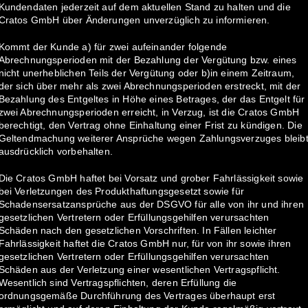
Kundendaten jederzeit auf dem aktuellen Stand zu halten und die
Cratos GmbH über Änderungen unverzüglich zu informieren.
Kommt der Kunde a) für zwei aufeinander folgende
Abrechnungsperioden mit der Bezahlung der Vergütung bzw. eines
nicht unerheblichen Teils der Vergütung oder b)in einem Zeitraum,
der sich über mehr als zwei Abrechnungsperioden erstreckt, mit der
Bezahlung des Entgeltes in Höhe eines Betrages, der das Entgelt für
zwei Abrechnungsperioden erreicht, in Verzug, ist die Cratos GmbH
berechtigt, den Vertrag ohne Einhaltung einer Frist zu kündigen. Die
Geltendmachung weiterer Ansprüche wegen Zahlungsverzuges bleib
ausdrücklich vorbehalten.
Die Cratos GmbH haftet bei Vorsatz und grober Fahrlässigkeit sowie
bei Verletzungen des Produkthaftungsgesetzt sowie für
Schadensersatzansprüche aus der DSGVO für alle von ihr und ihren
gesetzlichen Vertretern oder Erfüllungsgehilfen verursachten
Schäden nach den gesetzlichen Vorschriften. In Fällen leichter
Fahrlässigkeit haftet die Cratos GmbH nur, für von ihr sowie ihren
gesetzlichen Vertretern oder Erfüllungsgehilfen verursachten
Schäden aus der Verletzung einer wesentlichen Vertragspflicht.
Wesentlich sind Vertragspflichten, deren Erfüllung die
ordnungsgemäße Durchführung des Vertrages überhaupt erst