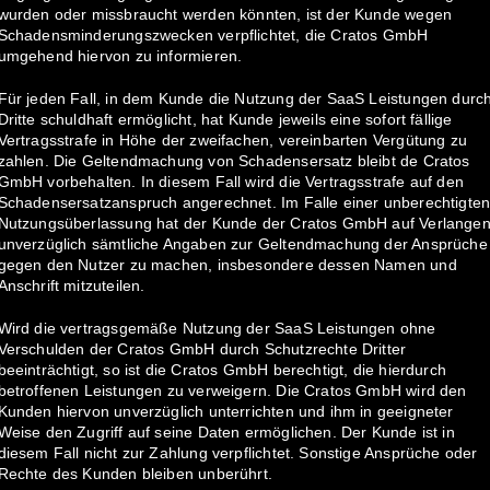
wurden oder missbraucht werden könnten, ist der Kunde wegen
Schadensminderungszwecken verpflichtet, die Cratos GmbH
umgehend hiervon zu informieren.
Für jeden Fall, in dem Kunde die Nutzung der SaaS Leistungen durc
Dritte schuldhaft ermöglicht, hat Kunde jeweils eine sofort fällige
Vertragsstrafe in Höhe der zweifachen, vereinbarten Vergütung zu
zahlen. Die Geltendmachung von Schadensersatz bleibt de Cratos
GmbH vorbehalten. In diesem Fall wird die Vertragsstrafe auf den
Schadensersatzanspruch angerechnet. Im Falle einer unberechtigte
Nutzungsüberlassung hat der Kunde der Cratos GmbH auf Verlange
unverzüglich sämtliche Angaben zur Geltendmachung der Ansprüche
gegen den Nutzer zu machen, insbesondere dessen Namen und
Anschrift mitzuteilen.
Wird die vertragsgemäße Nutzung der SaaS Leistungen ohne
Verschulden der Cratos GmbH durch Schutzrechte Dritter
beeinträchtigt, so ist die Cratos GmbH berechtigt, die hierdurch
betroffenen Leistungen zu verweigern. Die Cratos GmbH wird den
Kunden hiervon unverzüglich unterrichten und ihm in geeigneter
Weise den Zugriff auf seine Daten ermöglichen. Der Kunde ist in
diesem Fall nicht zur Zahlung verpflichtet. Sonstige Ansprüche oder
Rechte des Kunden bleiben unberührt.