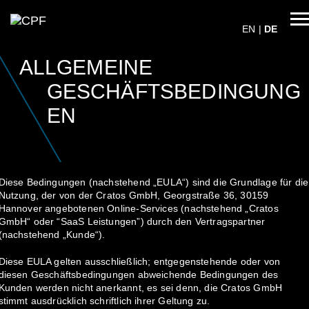
EN
|
DE
START
ALLGEMEINE
PROJEKTUMGEBUNG & TOOLS
GESCHÄFTSBEDINGUNG
ABOUT US
EN
Mein Projekt
contact
Diese Bedingungen (nachstehend „EULA“) sind die Grundlage für die
Nutzung, der von der Cratos GmbH, Georgstraße 36, 30159
Call me back Service
Hannover angebotenen Online-Services (nachstehend „Cratos
GmbH“ oder “SaaS Leistungen”) durch den Vertragspartner
Projektstart
(nachstehend „Kunde“).
Diese EULA gelten ausschließlich; entgegenstehende oder von
diesen Geschäftsbedingungen abweichende Bedingungen des
Kunden werden nicht anerkannt, es sei denn, die Cratos GmbH
stimmt ausdrücklich schriftlich ihrer Geltung zu.