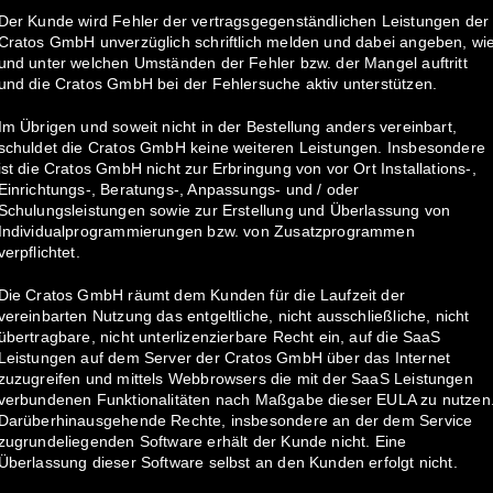
Der Kunde wird Fehler der vertragsgegenständlichen Leistungen der
Cratos GmbH unverzüglich schriftlich melden und dabei angeben, wi
und unter welchen Umständen der Fehler bzw. der Mangel auftritt
und die Cratos GmbH bei der Fehlersuche aktiv unterstützen.
Im Übrigen und soweit nicht in der Bestellung anders vereinbart,
schuldet die Cratos GmbH keine weiteren Leistungen. Insbesondere
ist die Cratos GmbH nicht zur Erbringung von vor Ort Installations-,
Einrichtungs-, Beratungs-, Anpassungs- und / oder
Schulungsleistungen sowie zur Erstellung und Überlassung von
Individualprogrammierungen bzw. von Zusatzprogrammen
verpflichtet.
Die Cratos GmbH räumt dem Kunden für die Laufzeit der
vereinbarten Nutzung das entgeltliche, nicht ausschließliche, nicht
übertragbare, nicht unterlizenzierbare Recht ein, auf die SaaS
Leistungen auf dem Server der Cratos GmbH über das Internet
zuzugreifen und mittels Webbrowsers die mit der SaaS Leistungen
verbundenen Funktionalitäten nach Maßgabe dieser EULA zu nutzen
Darüberhinausgehende Rechte, insbesondere an der dem Service
zugrundeliegenden Software erhält der Kunde nicht. Eine
Überlassung dieser Software selbst an den Kunden erfolgt nicht.